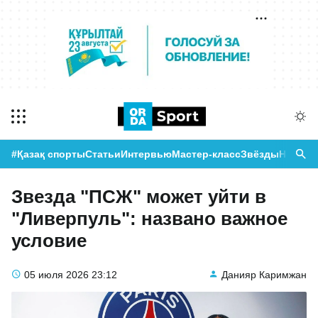
#Қазақ спорты
Статьи
Интервью
Мастер-класс
Звёзды
Новост
Звезда "ПСЖ" может уйти в
"Ливерпуль": названо важное
условие
05 июля 2026
23:12
Данияр Каримжан