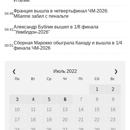
Италии
Франция вышла в четвертьфинал ЧМ-2026:
04:46
Мбаппе забил с пенальти
Александр Бублик вышел в 1/8 финала
04:41
"Уимблдон-2026"
Сборная Марокко обыграла Канаду и вышла в 1/4
00:01
финала ЧМ-2026
Июль 2022
❮
❯
Пн
Вт
Ср
Чт
Пт
Сб
Вс
1
2
3
4
5
6
7
8
9
10
11
12
13
14
15
16
17
18
19
20
21
22
23
24
25
26
27
28
29
30