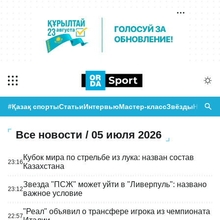
#Қазақ спорты
Статьи
Интервью
Мастер-класс
Звёзды
Новост
Все новости / 05 июля 2026
Кубок мира по стрельбе из лука: назван состав
23:16
Казахстана
Звезда "ПСЖ" может уйти в "Ливерпуль": названо
23:12
важное условие
"Реал" объявил о трансфере игрока из чемпионата
22:57