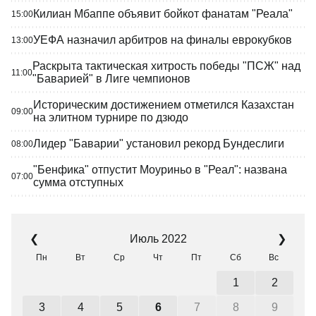
Килиан Мбаппе объявит бойкот фанатам "Реала"
15:00
УЕФА назначил арбитров на финалы еврокубков
13:00
Раскрыта тактическая хитрость победы "ПСЖ" над
11:00
"Баварией" в Лиге чемпионов
Историческим достижением отметился Казахстан
09:00
на элитном турнире по дзюдо
Лидер "Баварии" установил рекорд Бундеслиги
08:00
"Бенфика" отпустит Моуриньо в "Реал": названа
07:00
сумма отступных
Июль 2022
❮
❯
Пн
Вт
Ср
Чт
Пт
Сб
Вс
1
2
3
4
5
6
7
8
9