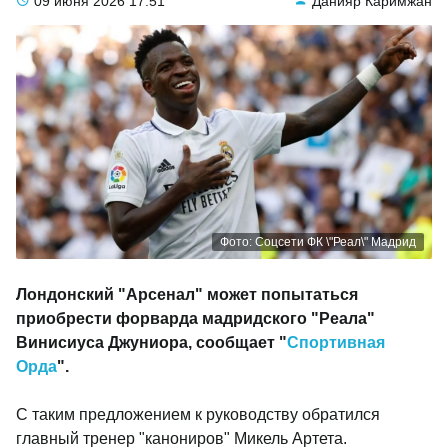
09 июня 2026
17:51
Данияр Каримжан
Фото: Соцсети ФК \"Реал\" Мадрид
Лондонский "Арсенал" может попытаться
приобрести форварда мадридского "Реала"
Винисиуса Джуниора, сообщает "
Спортивная
Орда
".
С таким предложением к руководству обратился
главный тренер "канониров" Микель Артета.