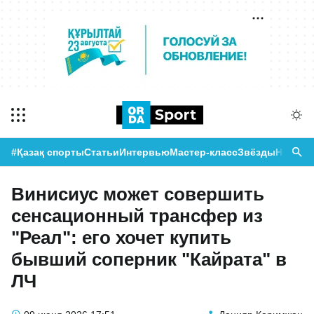
#Қазақ спорты
Статьи
Интервью
Мастер-класс
Звёзды
Новост
Винисиус может совершить
сенсационный трансфер из
"Реал": его хочет купить
бывший соперник "Кайрата" в
ЛЧ