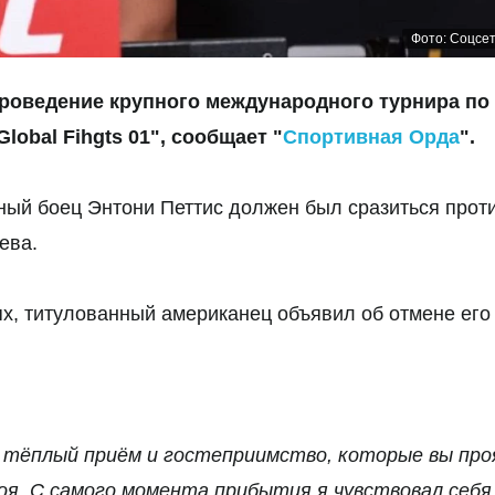
Фото: Соцсе
роведение крупного международного турнира по
obal Fihgts 01", сообщает "
Спортивная Орда
".
ный боец Энтони Петтис должен был сразиться прот
аева.
ях, титулованный американец объявил об отмене его 
, тёплый приём и гостеприимство, которые вы про
боя. С самого момента прибытия я чувствовал себя