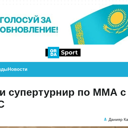
зды
Новости
ли супертурнир по ММА с
C
Данияр К