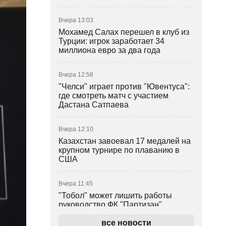
Вчера 13:03
Мохамед Салах перешел в клуб из
Турции: игрок заработает 34
миллиона евро за два года
Вчера 12:56
"Челси" играет против "Ювентуса":
где смотреть матч с участием
Дастана Сатпаева
Вчера 12:10
Казахстан завоевал 17 медалей на
крупном турнире по плаванию в
США
Вчера 11:45
"Тобол" может лишить работы
руководство ФК "Партизан"
все новости