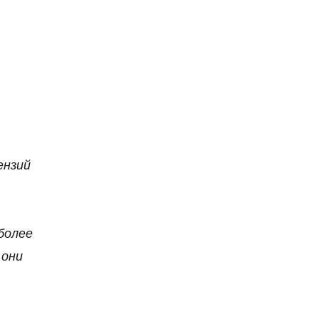
04 августа 12:23
"Ливерпуль" готов купить звезду
"ПСЖ": клуб предложил 100
миллионов евро
04 августа 11:19
"Левски"-Кайрат" в Лиге
чемпионов: назван судья матча
ензий
более
 они