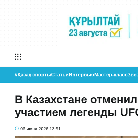
#Қазақ спорты
Статьи
Интервью
Мастер-класс
Звё
В Казахстане отмени
участием легенды UF
06 июня 2026
13:51