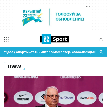
#Қазақ спорты
Статьи
Интервью
Мастер-класс
Звёзды
Новост
uww