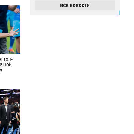
все новости
Вчера 13:30
Представлен тренерский штаб
сборной Казахстана по футболу
Вчера 13:15
"Барселона" перехватит у "Реала"
чемпиона мира: трансфер будет
стоить 60 миллионов евро
л топ-
очной
д
Вчера 12:56
Винисиус Джуниор разочаровал
"Арсенал"
Вчера 12:51
Нидерландский специалист
возглавил сборную Казахстана по
футболу
Вчера 00:43