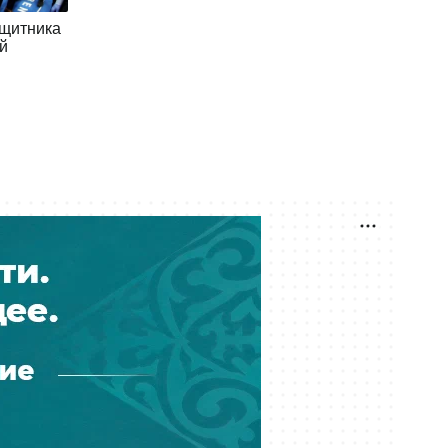
Чемпион Европы возглавит
ащитника
сборную Казахстана по футболу: он
й
играл вместе с Марко ван
Бастеном
06 августа 18:52
У сборной Казахстана по футболу
новый главный тренер: ФФК
представит специалиста
06 августа 18:00
Самат Смаков получит новую
должность в клубе КПЛ
06 августа 16:28
Разгромом завершился матч
Казахстан-Уругвай на ЧМ по
водному поло
06 августа 16:19