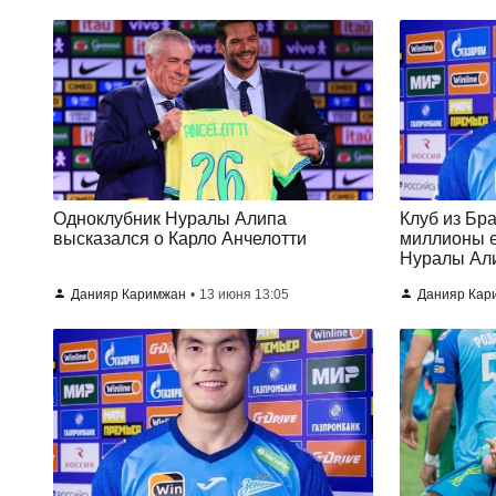
Одноклубник Нуралы Алипа
Клуб из Бр
высказался о Карло Анчелотти
миллионы е
Нуралы Али
Данияр Каримжан
13 июня 13:05
Данияр Кар