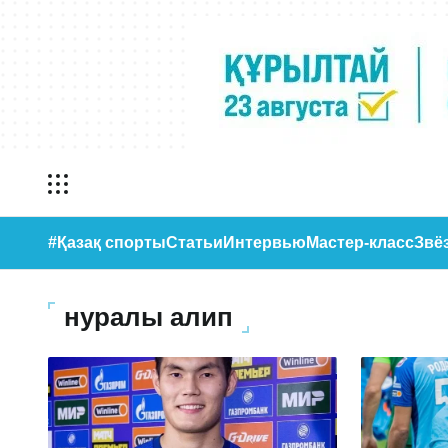
#Қазақ спорты
Статьи
Интервью
Мастер-класс
Звё
нуралы алип