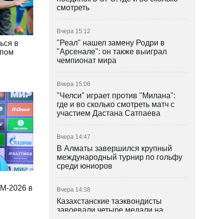
смотреть
Вчера 15:12
"Реал" нашел замену Родри в
ься в
"Арсенале": он также выиграл
ипом
чемпионат мира
Вчера 15:06
"Челси" играет против "Милана":
где и во сколько смотреть матч с
участием Дастана Сатпаева
Вчера 14:47
В Алматы завершился крупный
международный турнир по гольфу
среди юниоров
ЧМ-2026 в
Вчера 14:38
Казахстанские таэквондисты
завоевали четыре медали на
турнире в Индонезии