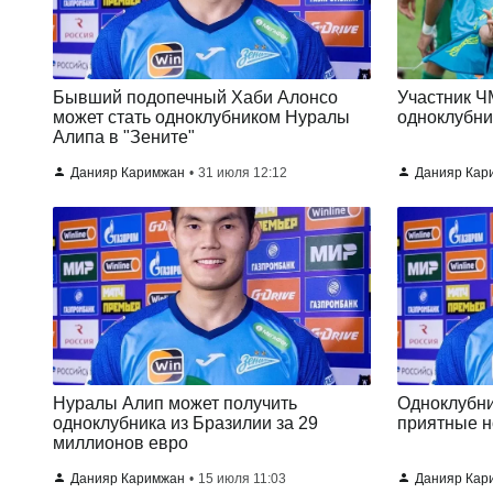
Бывший подопечный Хаби Алонсо
Участник Ч
может стать одноклубником Нуралы
одноклубн
Алипа в "Зените"
Данияр Каримжан
31 июля 12:12
Данияр Кар
Нуралы Алип может получить
Одноклубни
одноклубника из Бразилии за 29
приятные н
миллионов евро
Данияр Каримжан
15 июля 11:03
Данияр Кар