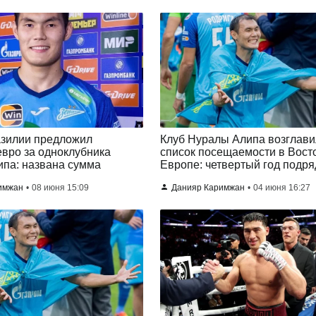
азилии предложил
Клуб Нуралы Алипа возглави
вро за одноклубника
список посещаемости в Вост
па: названа сумма
Европе: четвертый год подря
имжан
08 июня 15:09
Данияр Каримжан
04 июня 16:27