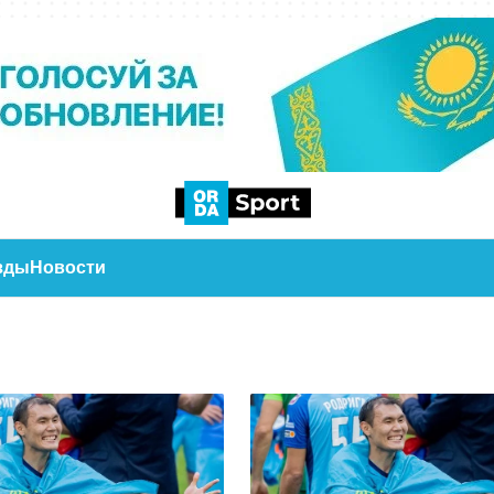
зды
Новости