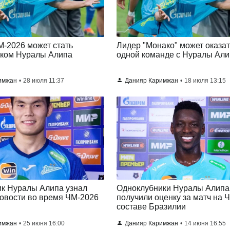
М-2026 может стать
Лидер "Монако" может оказат
иком Нуралы Алипа
одной команде с Нуралы Ал
имжан
28 июля 11:37
Данияр Каримжан
18 июля 13:15
к Нуралы Алипа узнал
Одноклубники Нуралы Алипа
овости во время ЧМ-2026
получили оценку за матч на 
составе Бразилии
имжан
25 июня 16:00
Данияр Каримжан
14 июня 16:55