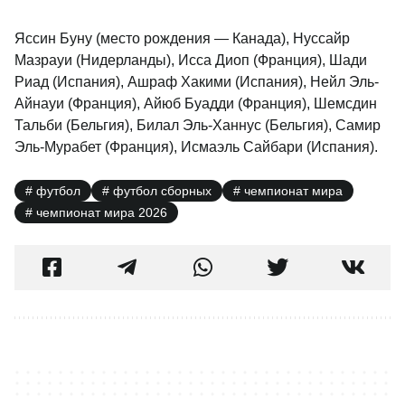
Яссин Буну (место рождения — Канада), Нуссайр
Мазрауи (Нидерланды), Исса Диоп (Франция), Шади
Риад (Испания), Ашраф Хакими (Испания), Нейл Эль-
Айнауи (Франция), Айюб Буадди (Франция), Шемсдин
Тальби (Бельгия), Билал Эль-Ханнус (Бельгия), Самир
Эль-Мурабет (Франция), Исмаэль Сайбари (Испания).
футбол
футбол сборных
чемпионат мира
чемпионат мира 2026