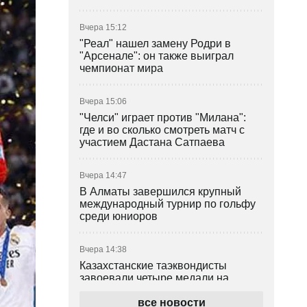
Вчера 15:12
"Реал" нашел замену Родри в
"Арсенале": он также выиграл
чемпионат мира
Вчера 15:06
"Челси" играет против "Милана":
где и во сколько смотреть матч с
участием Дастана Сатпаева
Вчера 14:47
В Алматы завершился крупный
международный турнир по гольфу
среди юниоров
Вчера 14:38
Казахстанские таэквондисты
завоевали четыре медали на
турнире в Индонезии
все новости