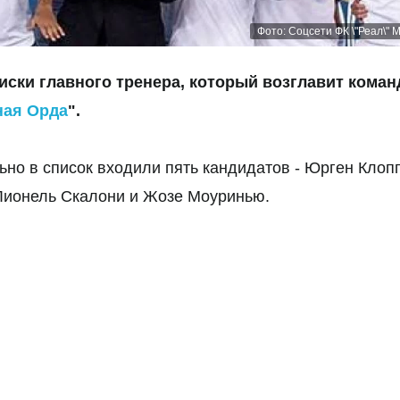
Фото: Соцсети ФК \"Реал\" 
ски главного тренера, который возглавит коман
ная Орда
".
льно
в список входили пять кандидатов - Юрген Клопп
Лионель Скалони и Жозе Моуринью.