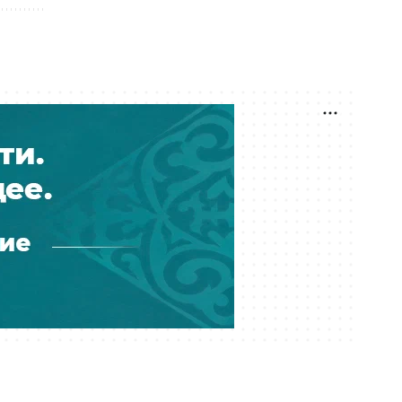
сколько смотреть матч
06 августа 16:05
Чемпионат мира по
художественной гимнастике:
Казахстан стартует в битве за
Олимпийские квоты
05 августа 13:47
Винисиус высказался о Жозе
Моуринью в "Реале": игрок может
уйти в "Арсенал"
05 августа 13:03
Мохамед Салах перешел в клуб из
Турции: игрок заработает 34
миллиона евро за два года
05 августа 12:56
"Челси" играет против "Ювентуса":
где смотреть матч с участием