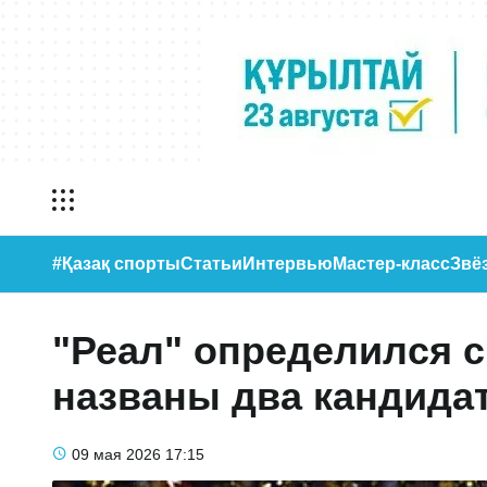
#Қазақ спорты
Статьи
Интервью
Мастер-класс
Звё
"Реал" определился 
названы два кандида
09 мая 2026
17:15