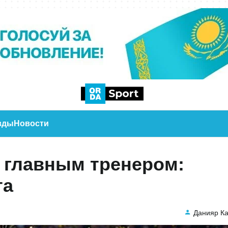
зды
Новости
с главным тренером:
та
Данияр К