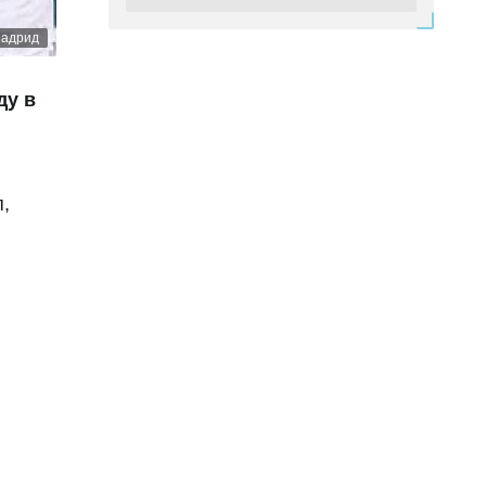
Вчера 13:30
Мадрид
Представлен тренерский штаб
сборной Казахстана по футболу
ду в
Вчера 13:15
"Барселона" перехватит у "Реала"
чемпиона мира: трансфер будет
стоить 60 миллионов евро
,
Вчера 12:56
Винисиус Джуниор разочаровал
"Арсенал"
Вчера 12:51
Нидерландский специалист
возглавил сборную Казахстана по
футболу
Вчера 00:43
Чемпион Европы возглавит