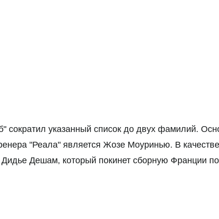
б" сократил указанный список до двух фамилий. Ос
ренера "Реала" является Жозе Моуринью. В качеств
я Дидье Дешам, который покинет сборную Франции п