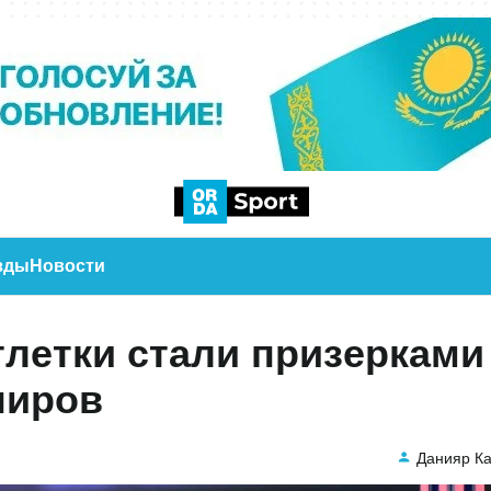
зды
Новости
тлетки стали призерками
ниров
Данияр К