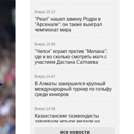
Вчера 15:12
"Реал" нашел замену Родри в
"Арсенале": он также выиграл
чемпионат мира
Вчера 15:06
"Челси" играет против "Милана":
где и во сколько смотреть матч с
участием Дастана Сатпаева
Вчера 14:47
В Алматы завершился крупный
международный турнир по гольфу
среди юниоров
Вчера 14:38
Казахстанские таэквондисты
завоевали четыре медали на
турнире в Индонезии
все новости