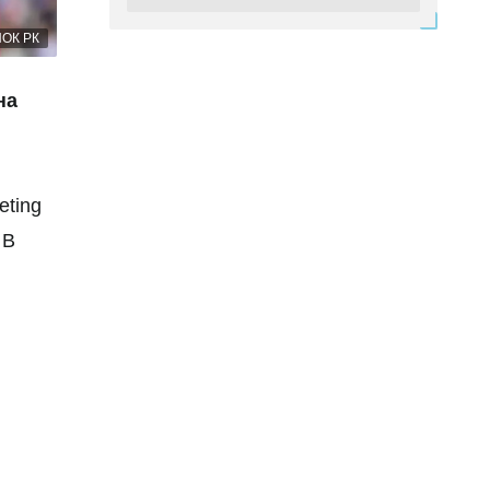
Вчера 13:30
НОК РК
Представлен тренерский штаб
сборной Казахстана по футболу
на
Вчера 13:15
"Барселона" перехватит у "Реала"
чемпиона мира: трансфер будет
стоить 60 миллионов евро
eting
 В
Вчера 12:56
Винисиус Джуниор разочаровал
"Арсенал"
Вчера 12:51
Нидерландский специалист
возглавил сборную Казахстана по
футболу
Вчера 00:43
Чемпион Европы возглавит