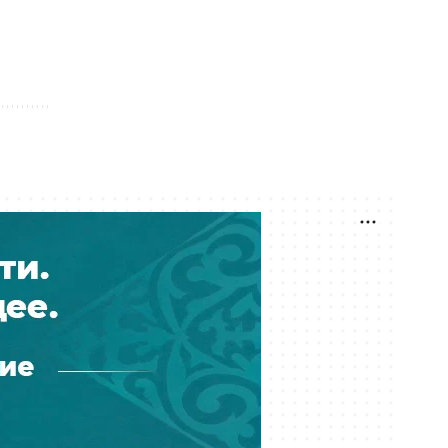
сколько смотреть матч
06 августа 16:05
Чемпионат мира по
художественной гимнастике:
Казахстан стартует в битве за
Олимпийские квоты
05 августа 13:47
Винисиус высказался о Жозе
Моуринью в "Реале": игрок может
уйти в "Арсенал"
05 августа 13:03
Мохамед Салах перешел в клуб из
Турции: игрок заработает 34
миллиона евро за два года
05 августа 12:56
"Челси" играет против "Ювентуса":
где смотреть матч с участием