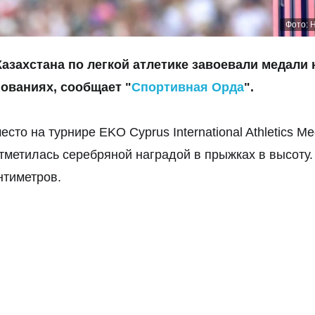
Фото: 
захстана по легкой атлетике завоевали медали 
ованиях, сообщает "
Спортивная Орда
".
то на турнире EKO Cyprus International Athletics Me
тметилась серебряной наградой в прыжках в высоту.
нтиметров.