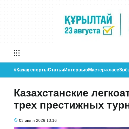
#Қазақ спорты
Статьи
Интервью
Мастер-класс
Звё
Казахстанские легкоа
трех престижных тур
03 июня 2026
13:16