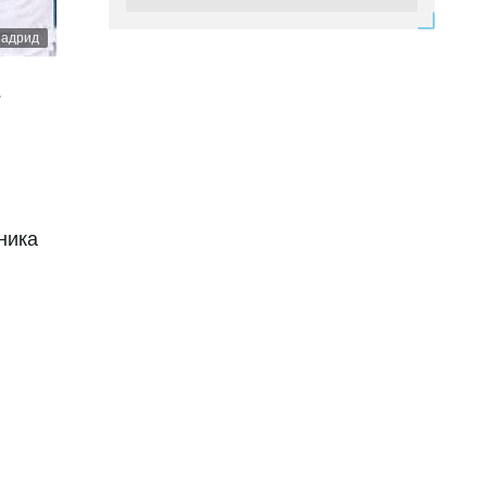
Вчера 11:03
Двукратный чемпион мира из
Мадрид
Казахстана получит титульный бой
в дебютном поединке в
профессионалах
т
Вчера 10:50
Рафаэль Уразбахтин сделал
заявление после поражения
"Кайрата" от "Левски" в Лиге
чемпионов
ника
04 августа 20:34
Гол Дастана Сатпаева за "Челси"
признан лучшим на турнире
"Sydney Super Cup"
04 августа 20:26
"Левски" назвал состав на матч
против "Кайрата" в Лиге чемпионов