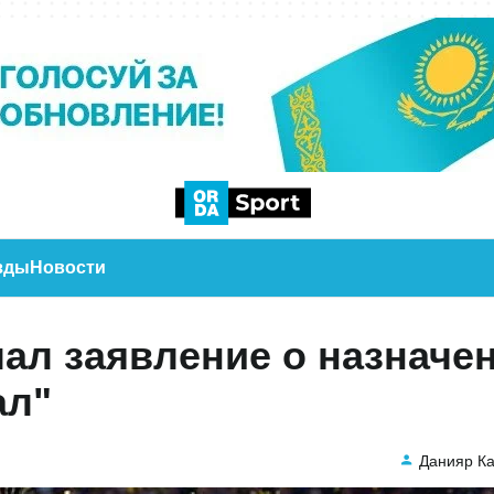
зды
Новости
ал заявление о назначе
ал"
Данияр К