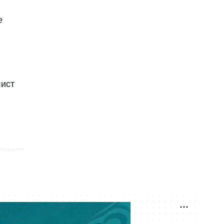
45 тысяч мест: появились новые
сроки завершения строительства
е
04 августа 16:00
"Аякс" официально оформил
трансфер вратаря "Барселона"
лист
04 августа 15:23
"Барселона" пытается перехватить
чемпиона мира у "Реала": игрок
озвучил позицию
04 августа 14:09
Чемпионат мира по легкой
атлетике U20: назван состав
сборной Казахстана
04 августа 12:51
Лидер "Арсенала" сделал
заявление перед стартом нового
сезона