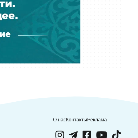
04 августа 12:23
"Ливерпуль" готов купить звезду
"ПСЖ": клуб предложил 100
миллионов евро
04 августа 11:19
"Левски"-Кайрат" в Лиге
чемпионов: назван судья матча
О нас
Контакты
Реклама