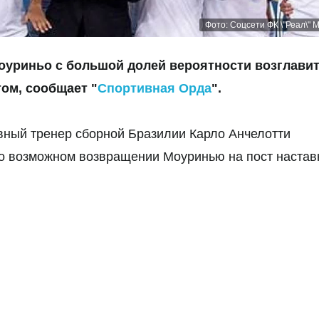
Фото: Соцсети ФК \"Реал\" 
оуриньо с большой долей вероятности возглави
ом, сообщает "
Спортивная Орда
".
авный тренер сборной Бразилии Карло Анчелотти
о возможном возвращении Моуринью на пост настав