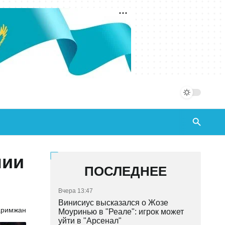
нии
ПОСЛЕДНЕЕ
Вчера 13:47
Винисиус высказался о Жозе
аримжан
Моуринью в "Реале": игрок может
уйти в "Арсенал"