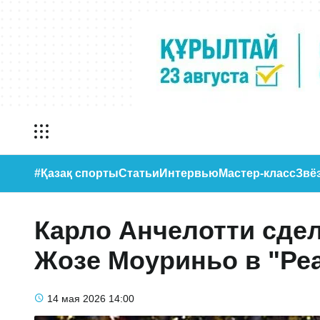
#Қазақ спорты
Статьи
Интервью
Мастер-класс
Звё
Карло Анчелотти сдел
Жозе Моуриньо в "Ре
14 мая 2026
14:00