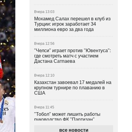
Вчера 13:03
Мохамед Салах перешел в клуб из
Турции: игрок заработает 34
миллиона евро за два года
Вчера 12:56
"Челси" играет против "Ювентуса":
где смотреть матч с участием
Дастана Сатпаева
Вчера 12:10
Казахстан завоевал 17 медалей на
крупном турнире по плаванию в
США
Вчера 11:45
"Тобол" может лишить работы
руководство ФК "Партизан"
все новости