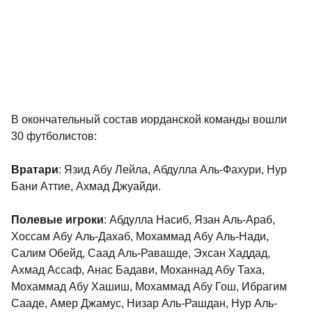
В окончательный состав иорданской команды вошли
30 футболистов:
Вратари
: Язид Абу Лейла, Абдулла Аль-Фахури, Нур
Бани Аттие, Ахмад Джуайди.
Полевые игроки
: Абдулла Насиб, Язан Аль-Араб,
Хоссам Абу Аль-Дахаб, Мохаммад Абу Аль-Нади,
Салим Обейд, Саад Аль-Равашде, Эхсан Хаддад,
Ахмад Ассаф, Анас Бадави, Моханнад Абу Таха,
Мохаммад Абу Хашиш, Мохаммад Абу Гош, Ибрагим
Сааде, Амер Джамус, Низар Аль-Рашдан, Нур Аль-