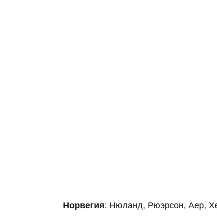
Норвегия
: Нюланд, Рюэрсон, Аер, Х