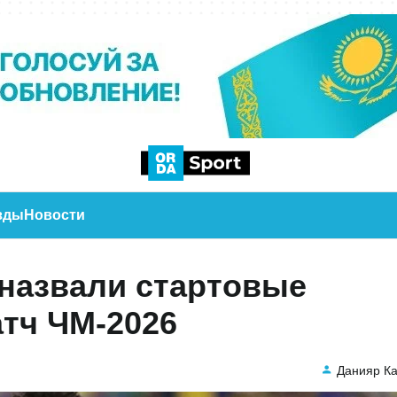
зды
Новости
 назвали стартовые
тч ЧМ-2026
Данияр К