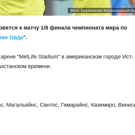
Фото: Бразильская Конфедерация ф
вятся к матчу 1/8 финала чемпионата мира по
ная Орда
".
 арене "MetLife Stadium" в американском городе Ист-
захстанском времени.
ос, Магальяйнс, Сантос, Гимарайнс, Каземиро, Винис