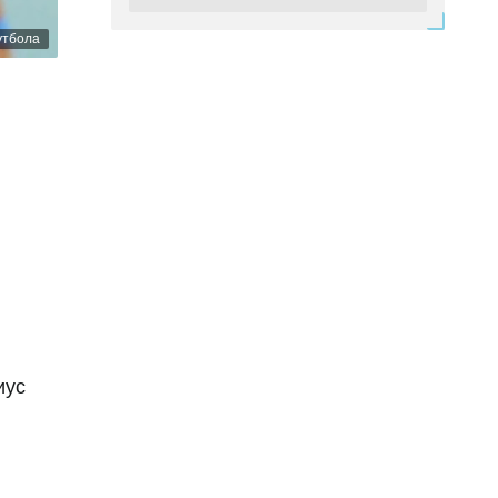
Автор победного мяча в финале
ЧМ-2026 перешел в "ПСЖ"
утбола
Сегодня 16:35
"Челси" назвал состав на матч
против "Милана": Дастан Сатпаев
остался в запасе
Сегодня 16:30
"Арсенал" совершил
многомилионный трансфер из АПЛ
Вчера 17:40
Казахстанский боец проведет
поединок в UFC: где и во сколько
смотреть
иус
Вчера 15:12
"Реал" нашел замену Родри в
"Арсенале": он также выиграл
чемпионат мира