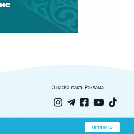
У сборной Казахстана по футболу
новый главный тренер: ФФК
представит специалиста
06 августа 18:00
Самат Смаков получит новую
должность в клубе КПЛ
О нас
Контакты
Реклама
ПРИНЯТЬ