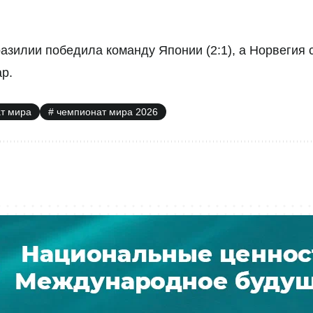
азилии победила команду Японии (2:1), а Норвегия 
р.
т мира
чемпионат мира 2026