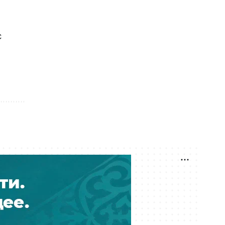
Вчера 13:15
"Барселона" перехватит у "Реала"
чемпиона мира: трансфер будет
стоить 60 миллионов евро
с
Вчера 12:56
Винисиус Джуниор разочаровал
"Арсенал"
Вчера 12:51
Нидерландский специалист
возглавил сборную Казахстана по
футболу
Вчера 00:43
Чемпион Европы возглавит
сборную Казахстана по футболу: он
играл вместе с Марко ван
Бастеном
06 августа 18:52