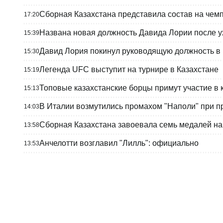
Сборная Казахстана представила состав на чемп
17:20
Названа новая должность Давида Лории после у
15:39
Давид Лория покинул руководящую должность в
15:30
Легенда UFC выступит на турнире в Казахстане
15:19
Топовые казахстанские борцы примут участие в 
15:13
В Италии возмутились промахом "Наполи" при 
14:03
Сборная Казахстана завоевала семь медалей на 
13:58
Анчелотти возглавил "Лилль": официально
13:53