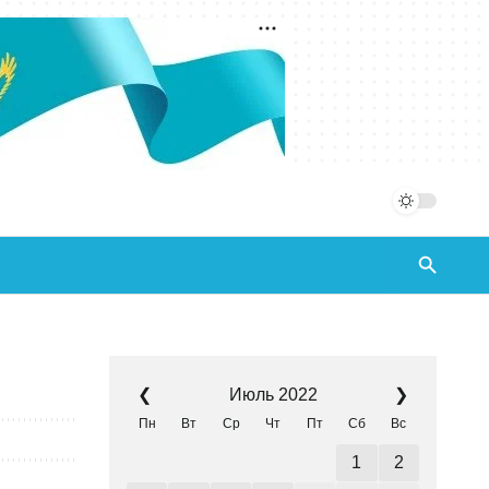
Июль 2022
❮
❯
Пн
Вт
Ср
Чт
Пт
Сб
Вс
1
2