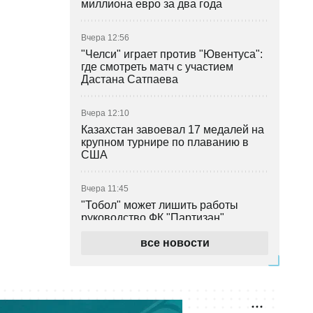
миллиона евро за два года
Вчера 12:56
"Челси" играет против "Ювентуса":
где смотреть матч с участием
Дастана Сатпаева
Вчера 12:10
Казахстан завоевал 17 медалей на
крупном турнире по плаванию в
США
Вчера 11:45
"Тобол" может лишить работы
руководство ФК "Партизан"
все новости
Вчера 11:03
Двукратный чемпион мира из
Казахстана получит титульный бой
в дебютном поединке в
профессионалах