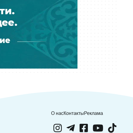
Вчера 10:50
Рафаэль Уразбахтин сделал
заявление после поражения
"Кайрата" от "Левски" в Лиге
чемпионов
04 августа 20:34
Гол Дастана Сатпаева за "Челси"
признан лучшим на турнире
"Sydney Super Cup"
04 августа 20:26
"Левски" назвал состав на матч
против "Кайрата" в Лиге чемпионов
04 августа 19:00
О нас
Контакты
Реклама
Турнир UFC в Белом доме:
организаторы зафиксировали
убыток в 30 миллионов долларов