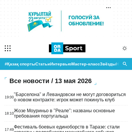
#Қазақ спорты
Статьи
Интервью
Мастер-класс
Звёзды
Новост
Все новости / 13 мая 2026
"Барселона" и Левандовски не могут договориться
19:00
о новом контракте: игрок может покинуть клуб
Жозе Моуриньо в "Реале": названы основные
18:10
требования португальца
Фестиваль боевых единоборств в Таразе: стали
17:49