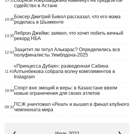
сборной Азербайджана намекнул на предвзятое
15:52
судейство в Астане
Боксер Дмитрий Бивол рассказал, что его мама
14:30
родилась в Шымкенте
Леброн Джеймс заявил, что хочет побить вечный
13:35
рекорд НБА
Защитит ли титул Алькарас? Определились все
12:43
полуфиналисты Уимблдона-2025
«Принцесса Дубая»: разведенная Сабина
Алтынбекова собрала волну комплиментов в
11:43
Instagram
Спорт вне эмоций и веры: в Казахстане ввели
10:44
новые ограничения для своих атлетов
ПСЖ уничтожил «Реал» и вышел в финал клубного
09:32
чемпионата мира
Июль 2022
❮
❯